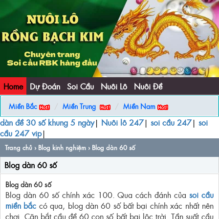
Home
Dự Đoán
Soi Cầu
Nuôi Lô
Nuôi Đề
Miền Bắc
Miền Trung
Miền Nam
dàn đề 30 số khung 5 ngày
|
Nuôi lô 247
|
soi cầu 247
|
soi
cầu 247 vip
|
Trang chủ
›
Blog kinh nghiệm
› Blog dàn 60 số
Blog dàn 60 số
Blog dàn 60 số
Blog dàn 60 số chính xác 100. Qua cách đánh của
soi cầu
miền bắc
có qua, blog dàn 60 số bất bại chính xác nhất nên
chơi. Căn bắt cầu đề 60 con số bất bại lộc trời. Tần suất cầu