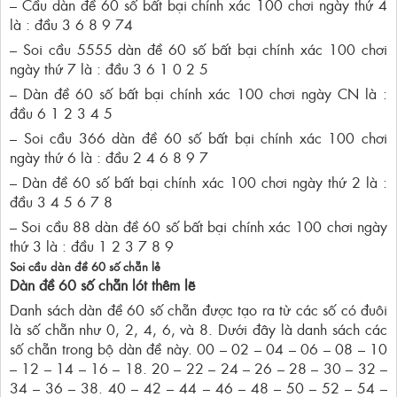
– Cầu dàn đề 60 số bất bại chính xác 100 chơi ngày thứ 4
là : đầu 3 6 8 9 74
– Soi cầu 5555 dàn đề 60 số bất bại chính xác 100 chơi
ngày thứ 7 là : đầu 3 6 1 0 2 5
– Dàn đề 60 số bất bại chính xác 100 chơi ngày CN là :
đầu 6 1 2 3 4 5
– Soi cầu 366 dàn đề 60 số bất bại chính xác 100 chơi
ngày thứ 6 là : đầu 2 4 6 8 9 7
– Dàn đề 60 số bất bại chính xác 100 chơi ngày thứ 2 là :
đầu 3 4 5 6 7 8
– Soi cầu 88 dàn đề 60 số bất bại chính xác 100 chơi ngày
thứ 3 là : đầu 1 2 3 7 8 9
Soi cầu dàn đề 60 số chẵn lẻ
Dàn đề 60 số chẵn lót thêm lẽ
Danh sách dàn đề 60 số chẵn được tạo ra từ các số có đuôi
là số chẵn như 0, 2, 4, 6, và 8. Dưới đây là danh sách các
số chẵn trong bộ dàn đề này. 00 – 02 – 04 – 06 – 08 – 10
– 12 – 14 – 16 – 18. 20 – 22 – 24 – 26 – 28 – 30 – 32 –
34 – 36 – 38. 40 – 42 – 44 – 46 – 48 – 50 – 52 – 54 –