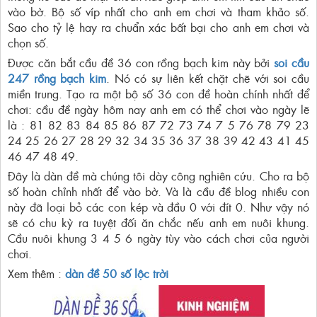
vào bờ. Bộ số víp nhất cho anh em chơi và tham khảo số.
Sao cho tỷ lệ hay ra chuẩn xác bất bại cho anh em chơi và
chọn số.
Được căn bắt cầu đề 36 con rồng bạch kim này bởi
soi cầu
247 rồng bạch kim
. Nó có sự liên kết chặt chẽ với soi cầu
miền trung. Tạo ra một bộ số 36 con đề hoàn chính nhất để
chơi: cầu đề ngày hôm nay anh em có thể chơi vào ngày lẽ
là : 81 82 83 84 85 86 87 72 73 74 7 5 76 78 79 23
24 25 26 27 28 29 32 34 35 36 37 38 39 42 43 41 45
46 47 48 49.
Đây là dàn đề mà chúng tôi dày công nghiên cứu. Cho ra bộ
số hoàn chỉnh nhất để vào bờ. Và là cầu đề blog nhiều con
này đã loại bỏ các con kép và đầu 0 với đít 0. Như vậy nó
sẽ có chu kỳ ra tuyệt đối ăn chắc nếu anh em nuôi khung.
Cầu nuôi khung 3 4 5 6 ngày tùy vào cách chơi của người
chơi.
Xem thêm :
dàn đề 50 số lộc trời