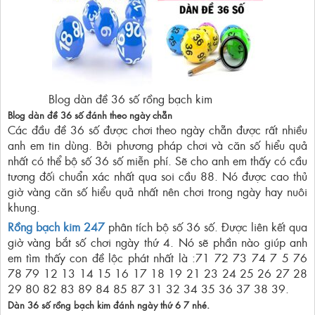
Blog dàn đề 36 số rồng bạch kim
Blog dàn đề 36 số đánh theo ngày chẵn
Các đầu đề 36 số được chơi theo ngày chẵn được rất nhiều
anh em tin dùng. Bởi phương pháp chơi và căn số hiểu quả
nhất có thể bộ số 36 số miễn phí. Sẽ cho anh em thấy có cầu
tương đối chuẩn xác nhất qua soi cầu 88. Nó được cao thủ
giờ vàng căn số hiểu quả nhất nên chơi trong ngày hay nuôi
khung.
Rồng bạch kim 247
phân tích bộ số 36 số. Được liên kết qua
giờ vàng bắt số chơi ngày thứ 4. Nó sẽ phần nào giúp anh
em tìm thấy con đề lộc phát nhất là :71 72 73 74 7 5 76
78 79 12 13 14 15 16 17 18 19 21 23 24 25 26 27 28
29 80 82 83 89 84 85 87 31 32 34 35 36 37 38 39.
Dàn 36 số rồng bạch kim đánh ngày thứ 6 7 nhé.