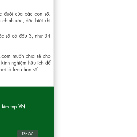
c đuôi của các con số.
 chính xác, đặc biệt khi
ác số có đầu 3, như 34
.com muốn chia sẻ cho
 kinh nghiệm hữu ích để
hơi là lựa chọn số.
h kim top VN
Tắt QC