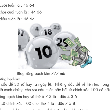
cuối tuần là : 46 64
hơi cuối tuần là : 44 66
đầui tuần là : 46 64
Blog rồng bạch kim 777 mb
rồng bạch kim
cầu đề 30 số hay ra ngày lẽ. Những đầu đề về liên tục trong 
 là minh chứng cho soi cầu miền bắc bất tử chính xác 100 có cầ
ồng bạch kim hay về thứ 6 7 3 là : đầu 4 3 5.
 số chính xác 100 chơi thư 4 là : đầu 7 5 8.