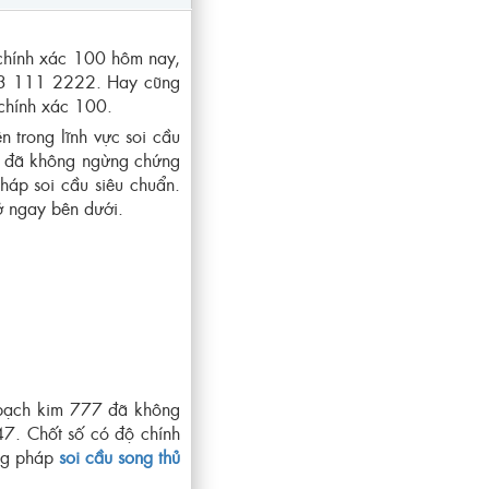
chính xác 100 hôm nay,
333 111 2222. Hay cũng
chính xác 100.
 trong lĩnh vực soi cầu
họ đã không ngừng chứng
háp soi cầu siêu chuẩn.
ở ngay bên dưới.
g bạch kim 777 đã không
47. Chốt số có độ chính
ơng pháp
soi cầu song thủ