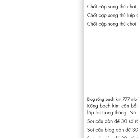
Chốt cặp song thủ chơi 
Chốt cặp song thủ kép c
Chốt cặp song thủ chơi 
Blog rồng bạch kim 777 mb 
Rồng bạch kim căn bắt 
lặp lại trong tháng. Nó
Soi cầu dàn đề 30 số r
Soi cầu blog dàn đề 30