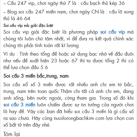
– Cầu 247 vip, chơi ngày thứ 7 là : cầu bạch thủ kép 36
– Blog soi cầu 247 miền nam, chơi ngày CN là : cầu lô song
thủ là 46 64
Soi cầu víp mb giải đặc biệt
Soi cầu vip giải đặc biệt là phương pháp
soi cầu vip
mà
chúng tôi luôn chú tâm nhất, vì để đưa ra kết quả chính xác
chúng tôi phải tính toán rất kĩ lượng.
Ví dụ : Tính theo tổng đề hoặc sử dụng bạc nhớ về đầu đuôi
như nếu đề xuất hiện 23 hoặc 67 thì ta được tổng 2 thì có
thể lựa chọn đầu 5 6
Soi cầu 3 miền bắc,trung, nam
Soi cầu xổ số 3 miền được rất nhiều anh chị em từ bắc,
trung, nam trên toan quốc.Thậm chi tất cả anh chi em, đang
sinh sống, bên nước ngoài, cũng tham gia. Trong số đó khi
soi cầu 3 miền
luôn chiếm được sự tin tưởng của người chơi
lô hay đề. Vậy các bạn đã hiểu soi cầu 3 miền là gì cầu số
ra sao chưa. Hãy cùng nuoilorongbachkim.com lựa chọn con
số bất tử trên đây nhé.
Tóm lại