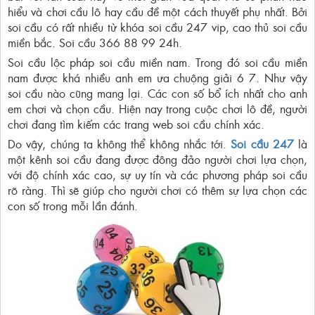
hiểu và chơi cầu lô hay cầu đề một cách thuyết phụ nhất. Bởi
soi cầu có rất nhiều từ khóa soi cầu 247 vip, cao thủ soi cầu
miền bắc. Soi cầu 366 88 99 24h.
Soi cầu lộc pháp soi cầu miền nam. Trong đó soi cầu miền
nam được khá nhiều anh em ưa chuộng giải 6 7. Như vậy
soi cầu nào cũng mang lại. Các con số bổ ích nhất cho anh
em chơi và chọn cầu. Hiện nay trong cuộc chơi lô đề, người
chơi đang tìm kiếm các trang web soi cầu chính xác.
Do vậy, chúng ta không thể không nhắc tới.
Soi cầu 247
là
một kênh soi cầu đang được đông đảo người chơi lựa chọn,
với độ chính xác cao, sự uy tín và các phương pháp soi cầu
rõ ràng. Thì sẽ giúp cho người chơi có thêm sự lựa chọn các
con số trong mỗi lần đánh.