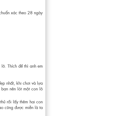
 chuẩn xác theo 28 ngày
 lô. Thích đề thì anh em
p nhất, khi chơi và lựa
 bạn nên lót một con lô
hủ rồi lấy thêm hai con
ào cũng được miễn là ta