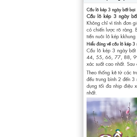
Cầu lô kép 3 ngày bất bạ
Cầu lô kép 3 ngày bấ
Không chỉ vì tính đơn 
có chiến lược rõ ràng. 
tiền nuôi lô kép kkhung
Hiểu đúng về cầu lô kép 3
Cầu lô kép 3 ngày bấ
44, 55, 66, 77, 88, 99
xác suất cao nhất. Sau 
Theo thống kê từ các tr
đều trung bình 2 đến 3 
dụng tối đa nhịp điệu 
nhất.