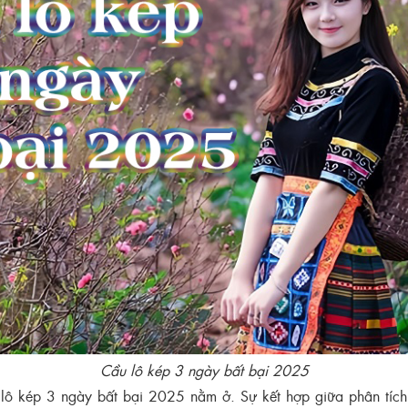
Cầu lô kép 3 ngày bất bại 2025
lô kép 3 ngày bất bại 2025 nằm ở. Sự kết hợp giữa phân tích