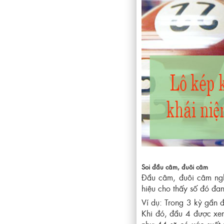
Soi đầu câm, đuôi câm
Đầu câm, đuôi câm nghĩ
hiệu cho thấy số đó đa
Ví dụ: Trong 3 kỳ gần 
Khi đó, đầu 4 được xe
như 44 sẽ có xác suất 