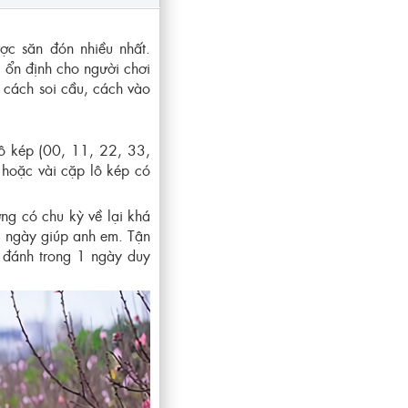
ợc săn đón nhiều nhất.
 ổn định cho người chơi
 cách soi cầu, cách vào
ô kép (00, 11, 22, 33,
 hoặc vài cặp lô kép có
ng có chu kỳ về lại khá
 3 ngày giúp anh em. Tận
c đánh trong 1 ngày duy