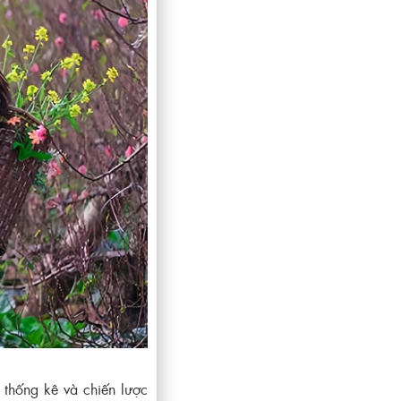
 thống kê và chiến lược