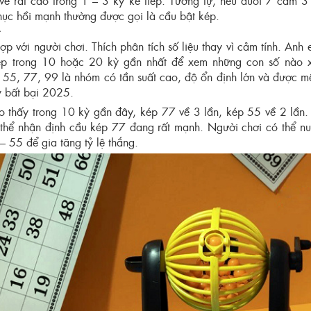
ục hồi mạnh thường được gọi là cầu bật kép.
p với người chơi. Thích phân tích số liệu thay vì cảm tính. Anh
kép trong 10 hoặc 20 kỳ gần nhất để xem những con số nào x
 55, 77, 99 là nhóm có tần suất cao, độ ổn định lớn và được m
y bất bại 2025.
o thấy trong 10 kỳ gần đây, kép 77 về 3 lần, kép 55 về 2 lần.
ó thể nhận định cầu kép 77 đang rất mạnh. Người chơi có thể n
 55 để gia tăng tỷ lệ thắng.