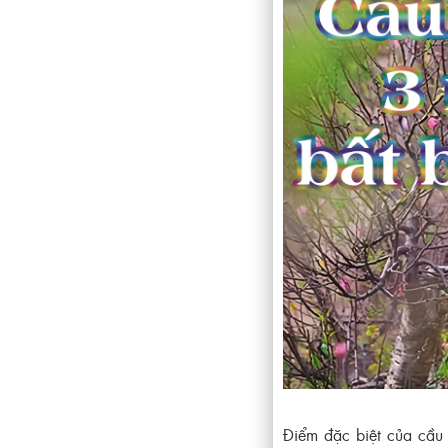
Điểm đặc biệt của cầu 