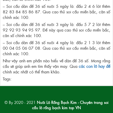
– Soi cầu dàn đề 36 số nuôi 5 ngày là: đầu 2 4 6 lót thêm
82 83 84 85 86 87. Qua cao thủ soi cầu miền bắc, căn số
chính xác 100.
– Soi cầu dàn đề 36 số nuôi 3 ngày là: đầu 5 7 2 lót thêm
92 92 93 94 95 97. Đề này qua cao thủ soi cầu miền bắc,
căn số chính xác 100.
– Soi cầu dàn đề 36 số nuôi 4 ngày là: đầu 2 1 3 lót thêm
00 04 05 06 07 08. Qua cao thủ soi cầu miền bắc, căn số
chính xác 100.
Như vậy anh em phần nào hiểu về dàn đề 36 số. Mong rằng
cầu sẽ giúp anh em tìm thấy vận may. Qua
các con lô hay đề
chính xác nhất có thể tham khảo.
Tags:
© By 2020 - 2021
Nuôi Lô Rồng Bạch Kim - Chuyên trang soi
cầu lô rồng bạch kim top VN