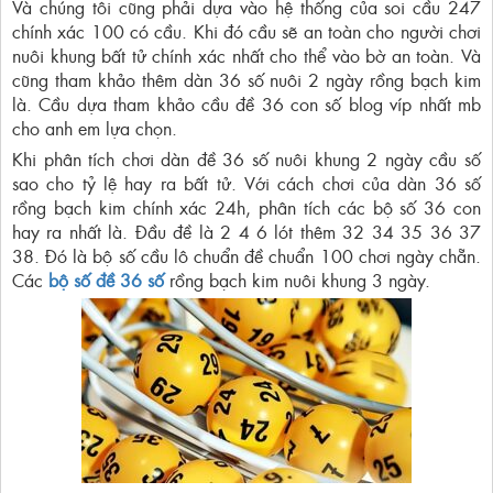
Và chúng tôi cũng phải dựa vào hệ thống của soi cầu 247
chính xác 100 có cầu. Khi đó cầu sẽ an toàn cho người chơi
nuôi khung bất tử chính xác nhất cho thể vào bờ an toàn. Và
cũng tham khảo thêm dàn 36 số nuôi 2 ngày rồng bạch kim
là. Cầu dựa tham khảo cầu đề 36 con số blog víp nhất mb
cho anh em lựa chọn.
Khi phân tích chơi dàn đề 36 số nuôi khung 2 ngày cầu số
sao cho tỷ lệ hay ra bất tử. Với cách chơi của dàn 36 số
rồng bạch kim chính xác 24h, phân tích các bộ số 36 con
hay ra nhất là. Đầu đề là 2 4 6 lót thêm 32 34 35 36 37
38. Đó là bộ số cầu lô chuẩn đề chuẩn 100 chơi ngày chẵn.
Các
bộ số đề 36 số
rồng bạch kim nuôi khung 3 ngày.