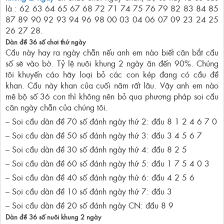
là : 62 63 64 65 67 68 72 71 74 75 76 79 82 83 84 85
87 89 90 92 93 94 96 98 00 03 04 06 07 09 23 24 25
26 27 28.
Dàn đề 36 số chơi thứ ngày
Cầu này hay ra ngày chẵn nếu anh em nào biết căn bắt cầu
số sẽ vào bờ. Tỷ lệ nuôi khung 2 ngày ăn đến 90%. Chúng
tôi khuyến cáo hãy loại bỏ các con kép đang có cầu đề
khan. Cầu này khan của cuối năm rất lâu. Vậy anh em nào
mê bộ số 36 con thì không nên bỏ qua phương pháp soi cầu
căn ngày chẵn của chúng tôi.
– Soi cầu dàn đề 70 số đánh ngày thứ 2: đầu 8 1 2 4 6 7 0
– Soi cầu dàn đề 50 số đánh ngày thứ 3: đầu 3 4 5 6 7
– Soi cầu dàn đề 30 số đánh ngày thứ 4: đầu 8 2 5
– Soi cầu dàn đề 60 số đánh ngày thứ 5: đầu 1 7 5 4 0 3
– Soi cầu dàn đề 40 số đánh ngày thứ 6: đầu 4 2 5 6
– Soi cầu dàn đề 10 số đánh ngày thứ 7: đầu 3
– Soi cầu dàn đề 20 số đánh ngày CN: đầu 8 9
Dàn đề 36 số nuôi khung 2 ngày