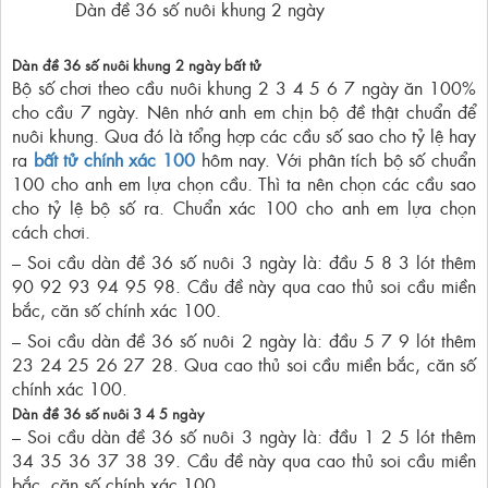
Dàn đề 36 số nuôi khung 2 ngày
Dàn đề 36 số nuôi khung 2 ngày bất tử
Bộ số chơi theo cầu nuôi khung 2 3 4 5 6 7 ngày ăn 100%
cho cầu 7 ngày. Nên nhớ anh em chịn bộ đề thật chuẩn để
nuôi khung. Qua đó là tổng hợp các cầu số sao cho tỷ lệ hay
ra
bất tử chính xác 100
hôm nay. Với phân tích bộ số chuẩn
100 cho anh em lựa chọn cầu. Thì ta nên chọn các cầu sao
cho tỷ lệ bộ số ra. Chuẩn xác 100 cho anh em lựa chọn
cách chơi.
– Soi cầu dàn đề 36 số nuôi 3 ngày là: đầu 5 8 3 lót thêm
90 92 93 94 95 98. Cầu đề này qua cao thủ soi cầu miền
bắc, căn số chính xác 100.
– Soi cầu dàn đề 36 số nuôi 2 ngày là: đầu 5 7 9 lót thêm
23 24 25 26 27 28. Qua cao thủ soi cầu miền bắc, căn số
chính xác 100.
Dàn đề 36 số nuôi 3 4 5 ngày
– Soi cầu dàn đề 36 số nuôi 3 ngày là: đầu 1 2 5 lót thêm
34 35 36 37 38 39. Cầu đề này qua cao thủ soi cầu miền
bắc, căn số chính xác 100.