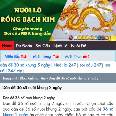
Home
Dự Đoán
Soi Cầu
Nuôi Lô
Nuôi Đề
Miền Bắc
Miền Trung
Miền Nam
dàn đề 30 số khung 5 ngày
|
Nuôi lô 247
|
soi cầu 247
|
soi
cầu 247 vip
|
Trang chủ
›
Blog kinh nghiệm
› Dàn đề 36 số nuôi khung 2 ngày
Dàn đề 36 số nuôi khung 2 ngày
Dàn đề 36 số nuôi khung 2 ngày
Dàn đề 36 số nuôi khung 2 ngày chính xác. Chọn chơi cầu
qua dàn đề 36 số nuôi khung 2 ngày, căn bắt cầu đề
36 số
khung 2 ngày
ăn chắc chơi ngày chẵn, bộ số hay ra có cầu