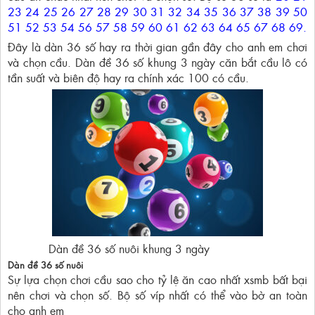
23 24 25 26 27 28 29 30 31 32 34 35 36 37 38 39 50
51 52 53 54 56 57 58 59 60 61 62 63 64 65 67 68 69.
Đây là dàn 36 số hay ra thời gian gần đây cho anh em chơi
và chọn cầu. Dàn đề 36 số khung 3 ngày căn bắt cầu lô có
tần suất và biên độ hay ra chính xác 100 có cầu.
Dàn đề 36 số nuôi khung 3 ngày
Dàn đề 36 số nuôi
Sự lựa chọn chơi cầu sao cho tỷ lệ ăn cao nhất xsmb bất bại
nên chơi và chọn số. Bộ số víp nhất có thể vào bờ an toàn
cho anh em