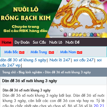
Home
Dự Đoán
Soi Cầu
Nuôi Lô
Nuôi Đề
Miền Bắc
Miền Trung
Miền Nam
dàn đề 30 số khung 5 ngày
|
Nuôi lô 247
|
soi cầu 247
|
soi
cầu 247 vip
|
Trang chủ
›
Blog kinh nghiệm
› Dàn đề 36 số nuôi khung 3 ngày
Dàn đề 36 số nuôi khung 3 ngày
Dàn đề 36 số nuôi khung 3 ngày
Dàn đề 36 số nuôi khung 3 ngày bất bại. Dàn đề 36 số nuôi
khung 3 ngày, căn bắt các con đề 36 con víp hay ra. Tỷ lệ
cầu ăn chắc nhất nên chơi và chọn số. Bộ số 36 số là
20 21