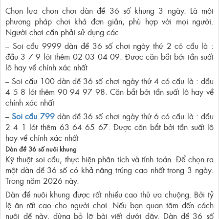
Chọn lựa chọn chơi dàn đề 36 số khung 3 ngày. Là một
phương pháp chơi khá đơn giản, phù hợp với mọi người.
Người chơi cần phải sử dụng các.
– Soi cầu 9999 dàn đề 36 số chơi ngày thứ 2 có cầu là :
đầu 3 7 9 lót thêm 02 03 04 09. Được căn bắt bởi tần suất
lô hay về chính xác nhất
– Soi cầu 100 dàn đề 36 số chơi ngày thứ 4 có cầu là : đầu
4 5 8 lót thêm 90 94 97 98. Căn bắt bởi tần suất lô hay về
chính xác nhất
–
Soi cầu 799
dàn đề 36 số chơi ngày thứ 6 có cầu là : đầu
2 4 1 lót thêm 63 64 65 67. Được căn bắt bởi tần suất lô
hay về chính xác nhất
Dàn đề 36 số nuôi khung
Kỹ thuật soi cầu, thực hiện phân tích và tính toán. Để chọn ra
một dàn đề 36 số có khả năng trúng cao nhất trong 3 ngày.
Trong năm 2026 này.
Dàn đề nuôi khung được rất nhiều cao thủ ưa chuộng. Bởi tỷ
lệ ăn rất cao cho người chơi. Nếu bạn quan tâm đến cách
nuôi đề này, đừng bỏ lỡ bài viết dưới đây. Dàn đề 36 số