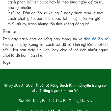
cách phân bổ tiền cược hợp lý theo từng ngày để tối ưu
hóa lợi nhuận.
Ít rủi ro: Dàn đề 36 số khung 3 ngày được xem là một
cách chơi giúp bạn thu được lợi nhuận lớn và giảm
thiểu rủi ro, tránh những tổn thất không đáng có.
Tóm lại
Trên đây cách chơi đã tổng hợp thông tin về
dàn đề 36 số
khung 3 ngày. Cùng với cách soi đề và kinh nghiệm chơi chi
tiết. Nếu bạn thấy hữu ích, hãy chia sẻ nó đến nhiều người
chơi lô đề hơn nữa nhé!
Tags:
© By 2020 - 2021
Nuôi Lô Rồng Bạch Kim - Chuyên trang soi
cầu lô rồng bạch kim top VN
Địa chỉ:
Tăng Bạt Hổ, Hai Bà Trưng, Hà Nội