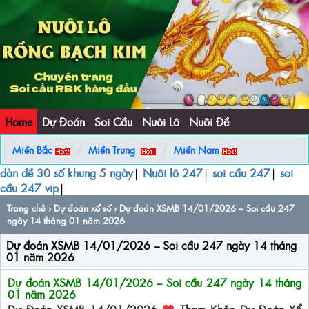
Home
Dự Đoán
Soi Cầu
Nuôi Lô
Nuôi Đề
Miền Bắc
Miền Trung
Miền Nam
dàn đề 30 số khung 5 ngày
|
Nuôi lô 247
|
soi cầu 247
|
soi
cầu 247 vip
|
Trang chủ
›
Dự đoán xổ số
› Dự đoán XSMB 14/01/2026 – Soi cầu 247
ngày 14 tháng 01 năm 2026
Dự đoán XSMB 14/01/2026 – Soi cầu 247 ngày 14 tháng
01 năm 2026
Dự đoán XSMB 14/01/2026 – Soi cầu 247 ngày 14 tháng
01 năm 2026
Dự Đoán XSMB 14/01/2026
Tham Khảo Dự Đoán Xổ