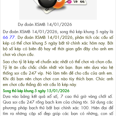
Dự đoán XSMB 14/01/2026
Dự đoán XSMB 14/01/2026,
song thủ kép khung 5 ngày là
66 77.
Dự đoán XSMB 14/01/2026, phân tích các cầu số
kép có thể chơi khung 5 ngày bất tử chính xác hôm nay. Bởi
bộ số kép có biên độ hay về thời gian gần đây cho anh em
chơi và chọn cầu.
Sao cho tỷ lệ kép về chuẩn xác nhất có thể chơi và chọn cầu.
Tỷ lệ ăn cầu chắc chắn nhất với bạn. Bạn nên dựa vào hệ
thống soi cầu 247 víp. Nó làm tiền đề cho cầu của anh em.
Khi đó bạn nên chọn chơi con nào tùy thích bạn. Chúc anh
em chơi cầu thắng đó với cầu lô kép này.
Song thủ kép khung 5 ngày
15/01/2026
Dựa vào bảng kết quả xổ số, 7 cao thủ giờ vàng chốt số.
Qua soi cầu 247 rồng bạch kim của chúng tôi. Sử dụng các
phương pháp bạch thủ bất bại
chính xác 100. Hiện đại để
tìm ra những cặp số đẹp giúp các bạn có những, con số