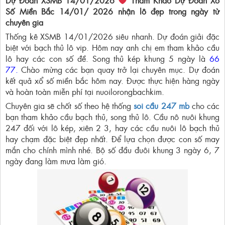
Số Miền Bắc 14
/01/ 2026 nhận lô đẹp trong ngày từ
chuyên gia
Thống kê XSMB 14/01/2026 siêu nhanh. Dự đoán giải đặc
biệt với bạch thủ lô vip. Hôm nay anh chị em tham khảo cầu
lô hay các con số đề. Song thủ kép khung 5 ngày là
66
77.
Chào mừng các bạn quay trở lại chuyên mục. Dự đoán
kết quả xổ số miền bắc hôm nay. Được thực hiện hàng ngày
và hoàn toàn miễn phí tại nuoilorongbachkim.
Chuyên gia sẽ chốt số theo hệ thống
soi cầu 247 mb
cho các
bạn tham khảo cầu bạch thủ, song thủ lô. Cầu nô nuôi khung
247 đối với lô kép, xiên 2 3, hay các cầu nuôi lô bạch thủ
hay chạm đặc biệt đẹp nhất. Để lựa chọn được con số may
mắn cho chính mình nhé. Bộ số đầu đuôi khung 3 ngày 6, 7
ngày đang làm mưa làm gió.