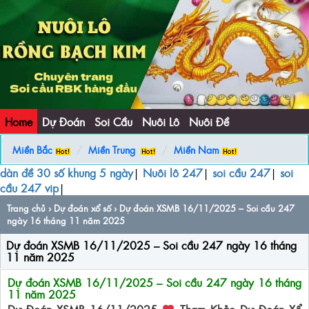
Home
Dự Đoán
Soi Cầu
Nuôi Lô
Nuôi Đề
Miền Bắc
Miền Trung
Miền Nam
dàn đề 30 số khung 5 ngày
|
Nuôi lô 247
|
soi cầu 247
|
soi
cầu 247 vip
|
Trang chủ
›
Dự đoán xổ số
› Dự đoán XSMB 16/11/2025 – Soi cầu 247
ngày 16 tháng 11 năm 2025
Dự đoán XSMB 16/11/2025 – Soi cầu 247 ngày 16 tháng
11 năm 2025
Dự đoán XSMB 16/11/2025 – Soi cầu 247 ngày 16 tháng
11 năm 2025
Dự Đoán XSMB 16/11/2025
Tham Khảo Dự Đoán Xổ