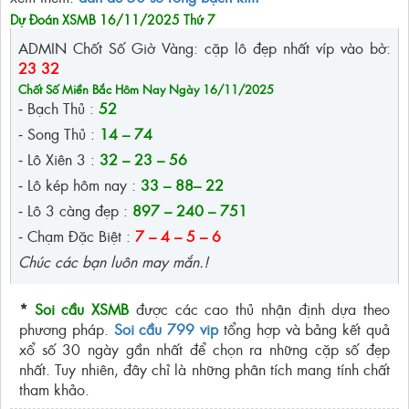
Dự Đoán XSMB 16/11/2025 Thứ 7
ADMIN Chốt Số Giờ Vàng: cặp lô đẹp nhất víp vào bờ:
23 32
Chốt Số Miền Bắc Hôm Nay Ngày 16/11/2025
⁃ Bạch Thủ :
52
⁃ Song Thủ :
14 – 74
⁃ Lô Xiên 3 :
32 – 23 – 56
⁃ Lô kép hôm nay :
33 – 88– 22
⁃ Lô 3 càng đẹp :
897 – 240 – 751
⁃ Chạm Đặc Biệt :
7 – 4 – 5 – 6
Chúc các bạn luôn may mắn.!
*
Soi cầu XSMB
được các cao thủ nhận định dựa theo
phương pháp.
Soi cầu 799 vip
tổng hợp và bảng kết quả
xổ số 30 ngày gần nhất để chọn ra những cặp số đẹp
nhất. Tuy nhiên, đây chỉ là những phân tích mang tính chất
tham khảo.