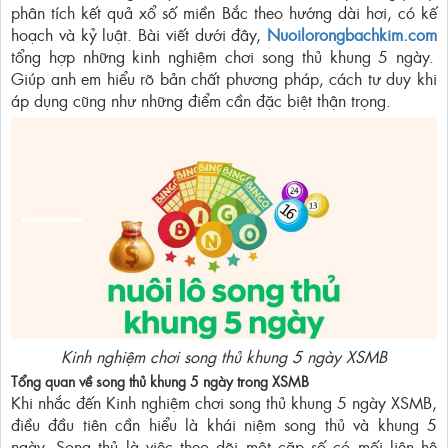
phân tích kết quả xổ số miền Bắc theo hướng dài hơi, có kế
hoạch và kỷ luật. Bài viết dưới đây,
Nuoilorongbachkim.com
tổng hợp những kinh nghiệm chơi song thủ khung 5 ngày.
Giúp anh em hiểu rõ bản chất phương pháp, cách tư duy khi
áp dụng cũng như những điểm cần đặc biệt thận trọng.
Kinh nghiệm chơi song thủ khung 5 ngày XSMB
Tổng quan về song thủ khung 5 ngày trong XSMB
Khi nhắc đến Kinh nghiệm chơi song thủ khung 5 ngày XSMB,
điều đầu tiên cần hiểu là khái niệm song thủ và khung 5
ngày. Song thủ là việc theo dõi một cặp số có mối liên hệ