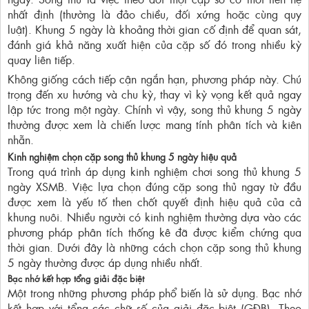
nhất định (thường là đảo chiều, đối xứng hoặc cùng quy
luật). Khung 5 ngày là khoảng thời gian cố định để quan sát,
đánh giá khả năng xuất hiện của cặp số đó trong nhiều kỳ
quay liên tiếp.
Không giống cách tiếp cận ngắn hạn, phương pháp này. Chú
trọng đến xu hướng và chu kỳ, thay vì kỳ vọng kết quả ngay
lập tức trong một ngày. Chính vì vậy, song thủ khung 5 ngày
thường được xem là chiến lược mang tính phân tích và kiên
nhẫn.
Kinh nghiệm chọn cặp song thủ khung 5 ngày hiệu quả
Trong quá trình áp dụng kinh nghiệm chơi song thủ khung 5
ngày XSMB. Việc lựa chọn đúng cặp song thủ ngay từ đầu
được xem là yếu tố then chốt quyết định hiệu quả của cả
khung nuôi. Nhiều người có kinh nghiệm thường dựa vào các
phương pháp phân tích thống kê đã được kiểm chứng qua
thời gian. Dưới đây là những cách chọn cặp song thủ khung
5 ngày thường được áp dụng nhiều nhất.
Bạc nhớ kết hợp tổng giải đặc biệt
Một trong những phương pháp phổ biến là sử dụng. Bạc nhớ
kết hợp với tổng các chữ số của giải đặc biệt (GĐB). Theo