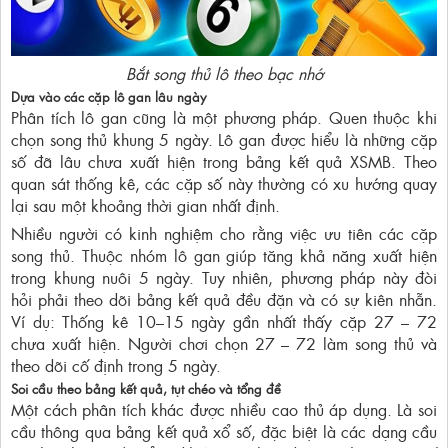
Bắt song thủ lô theo bạc nhớ
Dựa vào các cặp lô gan lâu ngày
Phân tích lô gan cũng là một phương pháp. Quen thuộc khi
chọn song thủ khung 5 ngày. Lô gan được hiểu là những cặp
số đã lâu chưa xuất hiện trong bảng kết quả XSMB. Theo
quan sát thống kê, các cặp số này thường có xu hướng quay
lại sau một khoảng thời gian nhất định.
Nhiều người có kinh nghiệm cho rằng việc ưu tiên các cặp
song thủ. Thuộc nhóm lô gan giúp tăng khả năng xuất hiện
trong khung nuôi 5 ngày. Tuy nhiên, phương pháp này đòi
hỏi phải theo dõi bảng kết quả đều đặn và có sự kiên nhẫn.
Ví dụ: Thống kê 10–15 ngày gần nhất thấy cặp 27 – 72
chưa xuất hiện. Người chơi chọn 27 – 72 làm song thủ và
theo dõi cố định trong 5 ngày.
Soi cầu theo bảng kết quả, tụt chéo và tổng đề
Một cách phân tích khác được nhiều cao thủ áp dụng. Là soi
cầu thông qua bảng kết quả xổ số, đặc biệt là các dạng cầu