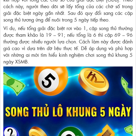
cách này, người theo dõi sẽ lấy tổng của các chữ số trong
giải đặc biệt ngày gần nhất. Sau đó quy đổi sang các cặp
song thủ tương ứng để nuôi trong 5 ngày tiếp theo.
Ví dụ, nếu tổng giải đặc biệt rơi vào 1, cặp song thủ thường
được tham khảo là 19 – 91; nếu tổng là 6 thì cặp 69 – 96
thường được nhiều người lựa chọn. Cách làm này được đánh
giá cao vì dựa trên dữ liệu thực tế. Dễ áp dụng và phù hợp
với những ai mới tìm hiểu kinh nghiệm chơi song thủ khung 5
ngày XSMB.