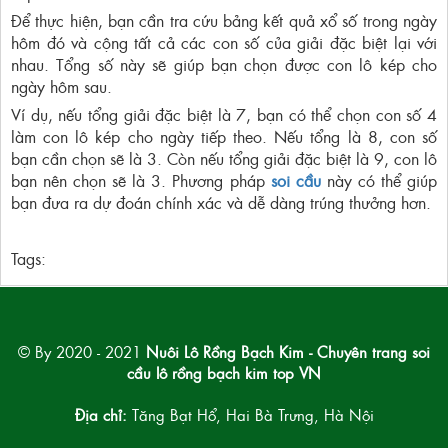
Để thực hiện, bạn cần tra cứu bảng kết quả xổ số trong ngày
hôm đó và cộng tất cả các con số của giải đặc biệt lại với
nhau. Tổng số này sẽ giúp bạn chọn được con lô kép cho
ngày hôm sau.
Ví dụ, nếu tổng giải đặc biệt là 7, bạn có thể chọn con số 4
làm con lô kép cho ngày tiếp theo. Nếu tổng là 8, con số
bạn cần chọn sẽ là 3. Còn nếu tổng giải đặc biệt là 9, con lô
bạn nên chọn sẽ là 3. Phương pháp
soi cầu
này có thể giúp
bạn đưa ra dự đoán chính xác và dễ dàng trúng thưởng hơn.
Tags:
© By 2020 - 2021
Nuôi Lô Rồng Bạch Kim - Chuyên trang soi
cầu lô rồng bạch kim top VN
Địa chỉ:
Tăng Bạt Hổ, Hai Bà Trưng, Hà Nội