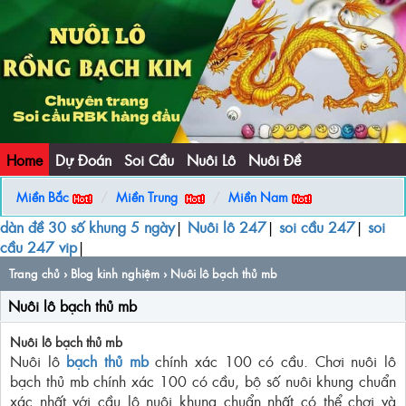
Home
Dự Đoán
Soi Cầu
Nuôi Lô
Nuôi Đề
Miền Bắc
Miền Trung
Miền Nam
dàn đề 30 số khung 5 ngày
|
Nuôi lô 247
|
soi cầu 247
|
soi
cầu 247 vip
|
Trang chủ
›
Blog kinh nghiệm
› Nuôi lô bạch thủ mb
Nuôi lô bạch thủ mb
Nuôi lô bạch thủ mb
Nuôi lô
bạch thủ mb
chính xác 100 có cầu. Chơi nuôi lô
bạch thủ mb chính xác 100 có cầu, bộ số nuôi khung chuẩn
xác nhất với cầu lô nuôi khung chuẩn nhất có thể chơi và