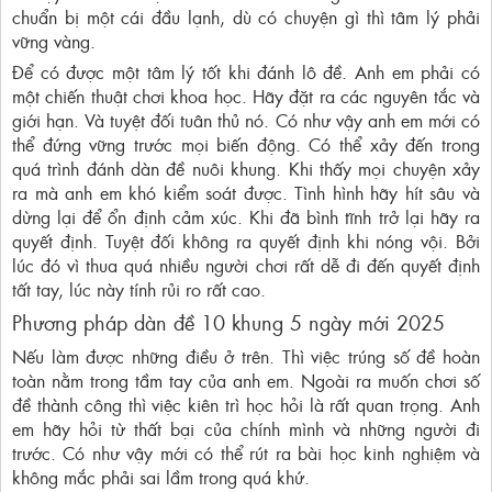
chuẩn bị một cái đầu lạnh, dù có chuyện gì thì tâm lý phải
vững vàng.
Để có được một tâm lý tốt khi đánh lô đề. Anh em phải có
một chiến thuật chơi khoa học. Hãy đặt ra các nguyên tắc và
giới hạn. Và tuyệt đối tuân thủ nó. Có như vậy anh em mới có
thể đứng vững trước mọi biến động. Có thể xảy đến trong
quá trình đánh dàn đề nuôi khung. Khi thấy mọi chuyện xảy
ra mà anh em khó kiểm soát được. Tình hình hãy hít sâu và
dừng lại để ổn định cảm xúc. Khi đã bình tĩnh trở lại hãy ra
quyết định. Tuyệt đối không ra quyết định khi nóng vội. Bởi
lúc đó vì thua quá nhiều người chơi rất dễ đi đến quyết định
tất tay, lúc này tính rủi ro rất cao.
Phương pháp dàn đề 10 khung 5 ngày mới 2025
Nếu làm được những điều ở trên. Thì việc trúng số đề hoàn
toàn nằm trong tầm tay của anh em. Ngoài ra muốn chơi số
đề thành công thì việc kiên trì học hỏi là rất quan trọng. Anh
em hãy hỏi từ thất bại của chính mình và những người đi
trước. Có như vậy mới có thể rút ra bài học kinh nghiệm và
không mắc phải sai lầm trong quá khứ.