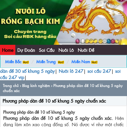
Home
Dự Đoán
Soi Cầu
Nuôi Lô
Nuôi Đề
Miền Bắc
Miền Trung
Miền Nam
dàn đề 30 số khung 5 ngày
|
Nuôi lô 247
|
soi cầu 247
|
soi
cầu 247 vip
|
Trang chủ
›
Blog kinh nghiệm
› Phương pháp dàn đề 10 số khung 5 ngày
chuẩn xác
Phương pháp dàn đề 10 số khung 5 ngày chuẩn xác
Phương pháp dàn đề 10 số khung 5 ngày
Phương pháp dàn đề 10 số khung 5 ngày chuẩn xác.
Hiện
đang làm xôn xao cộng đồng số. Nó được ví như một chiếc