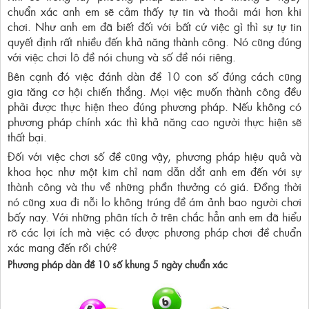
chuẩn xác anh em sẽ cảm thấy tự tin và thoải mái hơn khi
chơi. Như anh em đã biết đối với bất cứ việc gì thì sự tự tin
quyết định rất nhiều đến khả năng thành công. Nó cũng đúng
với việc chơi lô đề nói chung và số đề nói riêng.
Bên cạnh đó việc đánh dàn đề 10 con số đúng cách cũng
gia tăng cơ hội chiến thắng. Mọi việc muốn thành công đều
phải được thực hiện theo đúng phương pháp. Nếu không có
phương pháp chính xác thì khả năng cao người thực hiện sẽ
thất bại.
Đối với việc chơi số đề cũng vậy, phương pháp hiệu quả và
khoa học như một kim chỉ nam dẫn dắt anh em đến với sự
thành công và thu về những phần thưởng có giá. Đồng thời
nó cũng xua đi nỗi lo không trúng đề ám ảnh bao người chơi
bấy nay. Với những phân tích ở trên chắc hẳn anh em đã hiểu
rõ các lợi ích mà việc có được phương pháp chơi đề chuẩn
xác mang đến rồi chứ?
Phương pháp dàn đề 10 số khung 5 ngày chuẩn xác