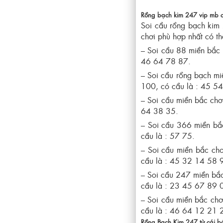
Rồng bạch kim 247 vip mb 
Soi cầu rồng bạch kim 
chơi phù hợp nhất có th
– Soi cầu 88 miền bắc 
46 64 78 87.
– Soi cầu rồng bạch mi
100, có cầu là : 45 5
– Soi cầu miền bắc chơ
64 38 35.
– Soi cầu 366 miền bắc
cầu là : 57 75.
– Soi cầu miền bắc chơ
cầu là : 45 32 14 58 
– Soi cầu 247 miền bắc
cầu là : 23 45 67 89 
– Soi cầu miền bắc chơ
cầu là : 46 64 12 21
Rồng Bạch Kim 247 từ cái b