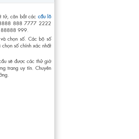
 tử, căn bắt các
cầu lô
 88888 888 7777 2222
 88888 999.
và chọn số. Các bộ số
 chọn số chính xác nhất
cầu sẽ được các thử giờ
ng trang uy tín. Chuyên
ưởng.