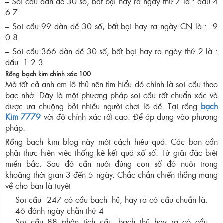
– Soi cầu dàn đề 30 số, bất bại hay ra ngày thứ 7 là : đầu 4
6 7
– Soi cầu 99 dàn đề 30 số, bất bại hay ra ngày CN là : 9
0 8
– Soi cầu 366 dàn đề 30 số, bất bại hay ra ngày thứ 2 là :
đầu 1 2 3
Rồng bạch kim chính xác 100
Mà tất cả anh em lô thủ nên tìm hiểu đó chính là soi cầu theo
bạc nhớ. Đây là một phương pháp soi cầu rất chuẩn xác và
được ưa chuộng bởi nhiều người chơi lô đề. Tại rồng
bạch
Kim 7779
với độ chính xác rất cao. Để áp dụng vào phương
pháp.
Rồng bạch kim blog này một cách hiệu quả. Các bạn cần
phải thực hiện việc thống kê kết quả xổ số. Từ giải đặc biệt
miền bắc. Sau đó cần nuôi đúng con số đó nuôi trong
khoảng thời gian 3 đến 5 ngày. Chắc chắn chiến thắng mang
về cho bạn là tuyệt
Soi cầu 247 có cầu bạch thủ, hay ra có cầu chuẩn là:
46 đánh ngày chẵn thứ 4
Soi cầu 88 phân tích cầu, bạch thủ hay ra có cầu