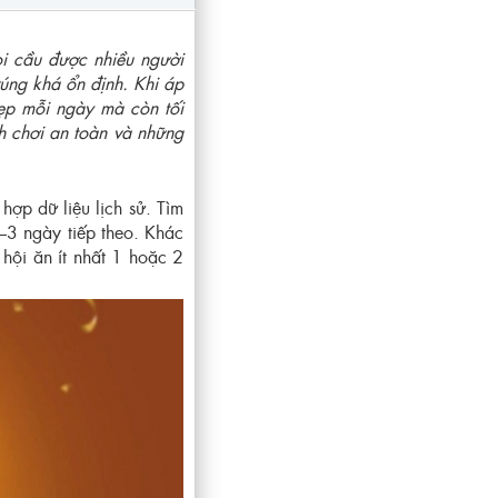
i cầu được nhiều người
rúng khá ổn định. Khi áp
ẹp mỗi ngày mà còn tối
h chơi an toàn và những
hợp dữ liệu lịch sử. Tìm
1–3 ngày tiếp theo. Khác
hội ăn ít nhất 1 hoặc 2