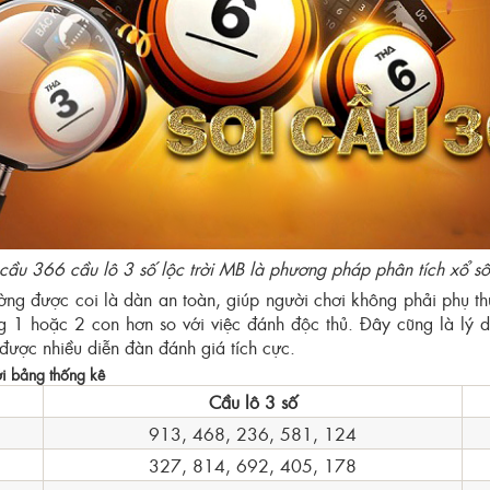
 cầu 366 cầu lô 3 số lộc trời MB là phương pháp phân tích xổ s
hường được coi là dàn an toàn, giúp người chơi không phải phụ t
ng 1 hoặc 2 con hơn so với việc đánh độc thủ. Đây cũng là lý d
được nhiều diễn đàn đánh giá tích cực.
ới bảng thống kê
Cầu lô 3 số
913, 468, 236, 581, 124
327, 814, 692, 405, 178