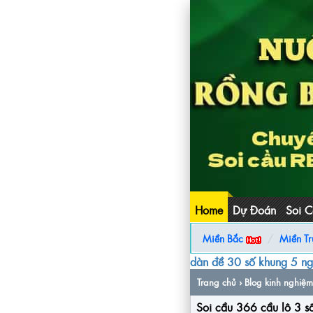
Home
Dự Đoán
Soi 
Miền Bắc
Miền Tr
dàn đề 30 số khung 5 n
Trang chủ
›
Blog kinh nghiệm
Soi cầu 366 cầu lô 3 số