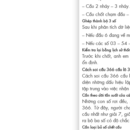
– Cầu 2 nháy – 3 nháy.
– Cầu chốt chạm đầu –
Ghép thành bộ 3 số
Sau khi phân tích dữ li
– Nếu đầu 6 đang về mạ
– Nếu các số 03 – 54 – 
Kiểm tra lại bằng lịch sử thố
Trước khi chốt, anh em
ổn định.
Cách soi cầu 366 cầu lô 3 
Cách soi cầu 366 cầu l
diện những dấu hiệu lặ
tập trung vào việc nhận
Cần theo dõi tần suất của c
Những con số rơi đều, 
366. Từ đây, người chơ
cầu nhất như giải 7, gi
ra bộ ba số có độ chắc
Cần loại bỏ số chết cầu