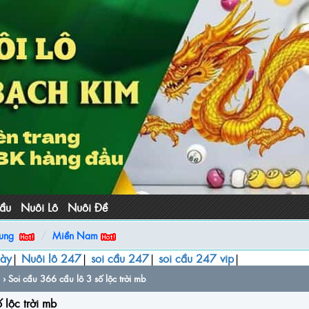
Cầu
Nuôi Lô
Nuôi Đề
ung
Miền Nam
gày
|
Nuôi lô 247
|
soi cầu 247
|
soi cầu 247 vip
|
› Soi cầu 366 cầu lô 3 số lộc trời mb
 lộc trời mb