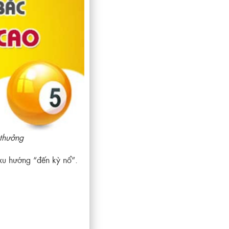
 thưởng
 xu hướng “đến kỳ nổ”.