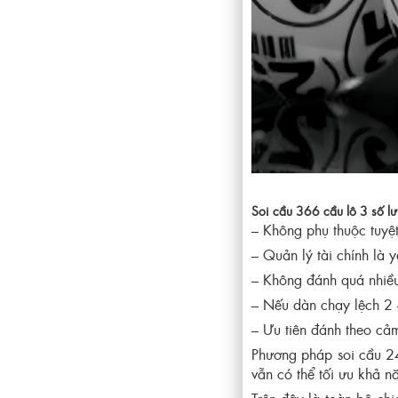
Soi cầu 366 cầu lô 3 số lư
– Không phụ thuộc tuyệt
– Quản lý tài chính là y
– Không đánh quá nhiều
– Nếu dàn chạy lệch 2 –
– Ưu tiên đánh theo cả
Phương pháp soi cầu 24
vẫn có thể tối ưu khả 