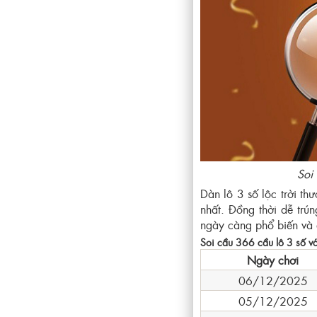
Soi
Dàn lô 3 số lộc trời t
nhất. Đồng thời dễ trú
ngày càng phổ biến và 
Soi cầu 366 cầu lô 3 số v
Ngày chơi
06/12/2025
05/12/2025