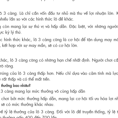
ô 3 càng. Là chỉ cần vốn đầu tư nhỏ mà thu về lợi nhuận lớn. Kh
iều lần so với các hình thức lô đề khác.
 còn mang lại sự thú vị và hấp dẫn. Đặc biệt, với những người
ực kỳ lý thú.
c hình thức khác, lô 3 càng cũng là cơ hội để tận dụng may 
 kết hợp với sự may mắn, sẽ có cơ hội lớn.
khác, lô 3 càng cũng có những hạn chế nhất định. Người chơi cầ
rõ ràng.
ệ trúng của lô 3 càng thấp hơn. Nếu chỉ dựa vào cảm tính mà lự
rất thấp và có thể mất tiền.
n thưởng bao nhiêu?
lô 3 càng mang lại mức thưởng vô cùng hấp dẫn
 chơi bởi mức thưởng hấp dẫn, mang lại cơ hội tối ưu hóa lợi n
 sẽ có mức thưởng khác nhau.
ề tỷ lệ thưởng của lô 3 càng. Đối với lô đề truyền thống, tỷ lệ
ền thưởng gấp 400 đến 700 lần.