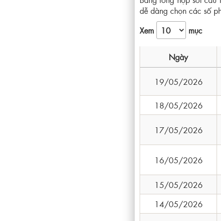
dễ dàng chọn các số ph
Xem
mục
Ngày
19/05/2026
18/05/2026
17/05/2026
16/05/2026
15/05/2026
14/05/2026