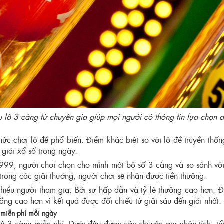
u lô 3 càng từ chuyên gia giúp mọi người có thông tin lựa chọn 
hức chơi lô đề phổ biến. Điểm khác biệt so với lô đề truyền thố
giải xổ số trong ngày.
999, người chơi chọn cho mình một bộ số 3 càng và so sánh với
trong các giải thưởng, người chơi sẽ nhận được tiền thưởng.
nhiều người tham gia. Bởi sự hấp dẫn và tỷ lệ thưởng cao hơn. Đ
ắng cao hơn vì kết quả được đối chiếu từ giải sáu đến giải nhất.
 miễn phí mỗi ngày
lô 3 càng miễn phí. Dưới đây được các chuyên gia phân tích, tổ