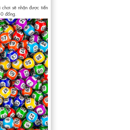
 chơi sẽ nhận được tiền
50 đồng.