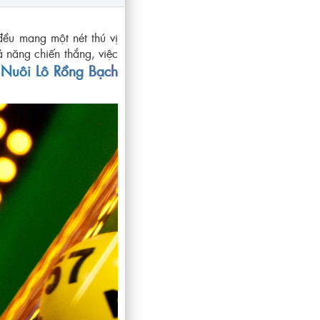
đều mang một nét thú vị
 năng chiến thắng, việc
Nuôi Lô Rồng Bạch
ừ