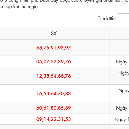
ù hợp khi tham gia.
Tìm kiếm:
Số
68,75,91,93,97
05,07,22,39,76
Ngày 
Ngày
12,38,54,66,76
Ngày
16,53,64,70,83
60,61,80,85,89
Ngày 
09,14,22,31,53
Ngày 