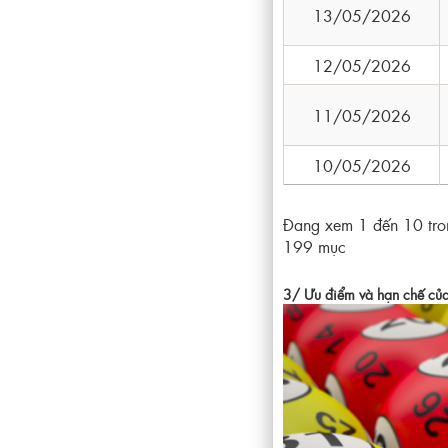
13/05/2026
12/05/2026
11/05/2026
10/05/2026
Đang xem 1 đến 10 tro
199 mục
3/ Ưu điểm và hạn chế của