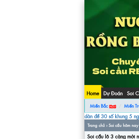
Home
Dự Đoán
Soi 
Miền Bắc
Miền Tr
dàn đề 30 số khung 5 n
Trang chủ
›
Soi cầu hôm nay
Soi cầu lô 3 càng mới 