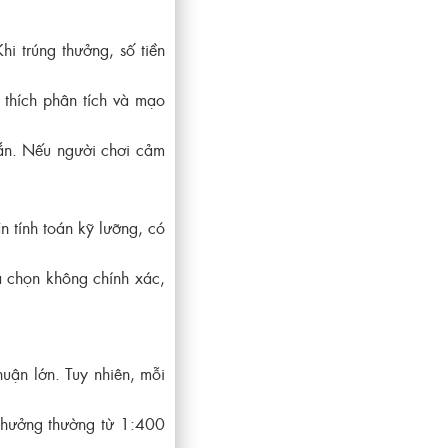
i trúng thưởng, số tiền
 thích phân tích và mạo
mắn. Nếu người chơi cảm
n tính toán kỹ lưỡng, có
a chọn không chính xác,
huận lớn. Tuy nhiên, mỗi
 thưởng thường từ 1:400