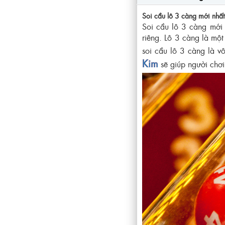
Soi cầu lô 3 càng mới nhất
Soi cầu lô 3 càng mới 
riêng. Lô 3 càng là mộ
soi cầu lô 3 càng là v
Kim
sẽ giúp người chơi