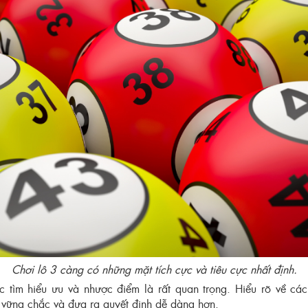
Chơi lô 3 càng có những mặt tích cực và tiêu cực nhất định.
ệc tìm hiểu ưu và nhược điểm là rất quan trọng. Hiểu rõ về cá
c vững chắc và đưa ra quyết định dễ dàng hơn.