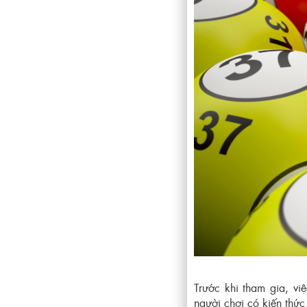
Trước khi tham gia, vi
người chơi có kiến thứ