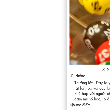
Lô 6
Ưu điểm:
Thưởng lớn
: Đây là 
rất lớn. So với các l
Phù hợp với người c
đam mê số học, lô 6 
Nhược điểm: