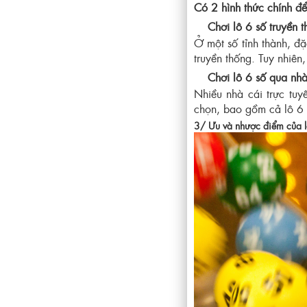
Có 2 hình thức chính để
Chơi lô 6 số truyền 
Ở một số tỉnh thành, đặ
truyền thống. Tuy nhiên
Chơi lô 6 số qua nh
Nhiều nhà cái trực tuy
chọn, bao gồm cả lô 6 
3/ Ưu và nhược điểm của l