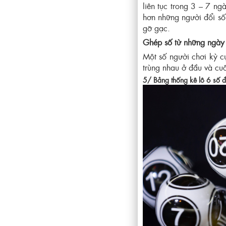
liên tục trong 3 – 7 ng
hơn những người đổi số 
gỡ gạc.
Ghép số từ những ngày 
Một số người chơi kỳ c
trùng nhau ở đầu và cuố
5/ Bảng thống kê lô 6 số đ