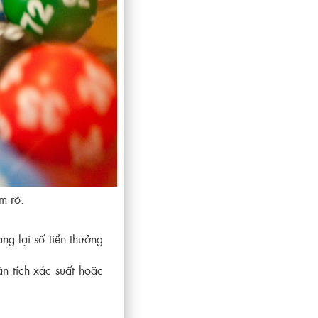
m rõ.
ng lại số tiền thưởng
ân tích xác suất hoặc