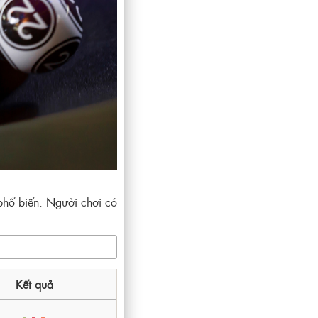
phổ biến. Người chơi có
Kết quả