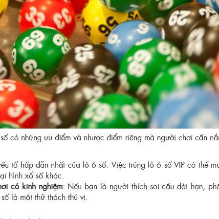
 số có những ưu điểm và nhược điểm riêng mà người chơi cần nắ
yếu tố hấp dẫn nhất của lô 6 số. Việc trúng lô 6 số VIP có thể ma
oại hình xổ số khác.
hơi có kinh nghiệm
: Nếu bạn là người thích soi cầu dài hạn, ph
số là một thử thách thú vị.