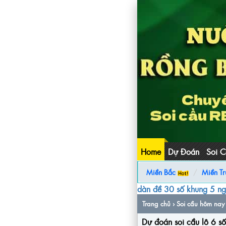
Home
Dự Đoán
Soi 
Miền Bắc
Miền Tr
dàn đề 30 số khung 5 n
Trang chủ
›
Soi cầu hôm nay
Dự đoán soi cầu lô 6 số