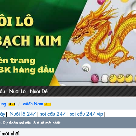
Cầu
Nuôi Lô
Nuôi Đề
ung
Miền Nam
gày
|
Nuôi lô 247
|
soi cầu 247
|
soi cầu 247 vip
|
› Dự đoán soi cầu lô 6 số mới nhất
 mới nhất