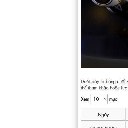
Dưới đây là bảng chốt 
thể tham khảo hoặc lựa
Xem
mục
Ngày