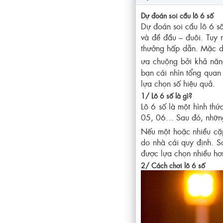
Dự đoán soi cầu lô 6 số
Dự đoán soi cầu lô 6 số.
và đề đầu – đuôi. Tuy n
thưởng hấp dẫn. Mặc dù
ưa chuộng bởi khả năng
bạn cái nhìn tổng quan
lựa chọn số hiệu quả.
1/ Lô 6 số là gì?
Lô 6 số là một hình thứ
05, 06… Sau đó, những 
Nếu một hoặc nhiều cặp
do nhà cái quy định. S
được lựa chọn nhiều hơ
2/ Cách chơi lô 6 số