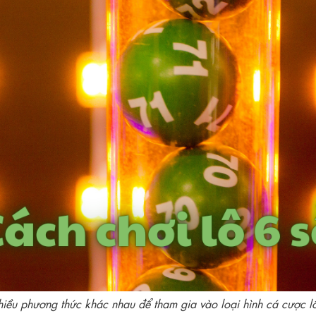
iều phương thức khác nhau để tham gia vào loại hình cá cược l