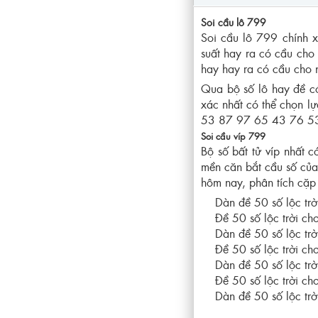
Soi cầu lô 799
Soi cầu lô 799 chính 
suất hay ra có cầu cho
hay hay ra có cầu cho 
Qua bộ số lô hay đề có
xác nhất có thể chọn lự
53 87 97 65 43 76 5
Soi cầu víp 799
Bộ số bất tử víp nhất 
mền căn bắt cầu số của
hôm nay, phân tích cặp
Dàn đề 50 số lộc trờ
Đề 50 số lộc trời chơ
Dàn đề 50 số lộc trờ
Đề 50 số lộc trời ch
Dàn đề 50 số lộc trờ
Đề 50 số lộc trời chơ
Dàn đề 50 số lộc trờ