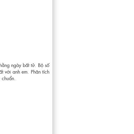
hằng ngày bất tử. Bộ số
t với anh em. Phân tích
u chuẩn.