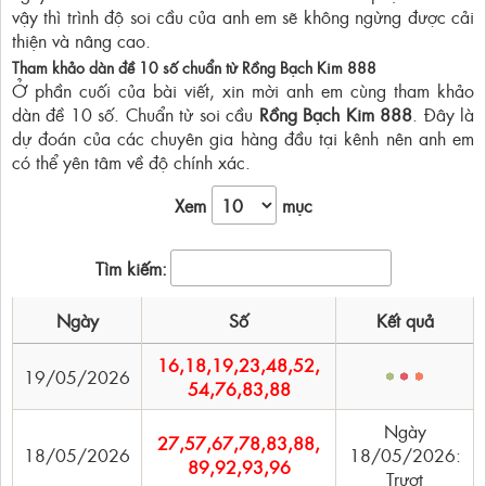
vậy thì trình độ soi cầu của anh em sẽ không ngừng được cải
thiện và nâng cao.
Tham khảo dàn đề 10 số chuẩn từ Rồng Bạch Kim 888
Ở phần cuối của bài viết, xin mời anh em cùng tham khảo
dàn đề 10 số. Chuẩn từ soi cầu
Rồng Bạch Kim 888
. Đây là
dự đoán của các chuyên gia hàng đầu tại kênh nên anh em
có thể yên tâm về độ chính xác.
Xem
mục
Tìm kiếm:
Ngày
Số
Kết quả
16,18,19,23,48,52,
19/05/2026
54,76,83,88
Ngày
27,57,67,78,83,88,
18/05/2026
18/05/2026:
89,92,93,96
Trượt