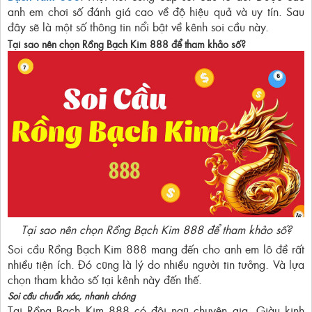
anh em chơi số đánh giá cao về độ hiệu quả và uy tín. Sau
đây sẽ là một số thông tin nổi bật về kênh soi cầu này.
Tại sao nên chọn Rồng Bạch Kim 888 để tham khảo số?
Tại sao nên chọn Rồng Bạch Kim 888 để tham khảo số?
Soi cầu Rồng Bạch Kim 888 mang đến cho anh em lô đề rất
nhiều tiện ích. Đó cũng là lý do nhiều người tin tưởng. Và lựa
chọn tham khảo số tại kênh này đến thế.
Soi cầu chuẩn xác, nhanh chóng
Tại Rồng Bạch Kim 888 có đội ngũ chuyên gia. Giàu kinh