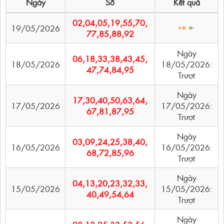
Ngày
Số
Kết quả
02,04,05,19,55,70,
19/05/2026
77,85,88,92
Ngày
06,18,33,38,43,45,
18/05/2026
18/05/2026:
47,74,84,95
Trượt
Ngày
17,30,40,50,63,64,
17/05/2026
17/05/2026:
67,81,87,95
Trượt
Ngày
03,09,24,25,38,40,
16/05/2026
16/05/2026:
68,72,85,96
Trượt
Ngày
04,13,20,23,32,33,
15/05/2026
15/05/2026:
40,49,54,64
Trượt
Ngày