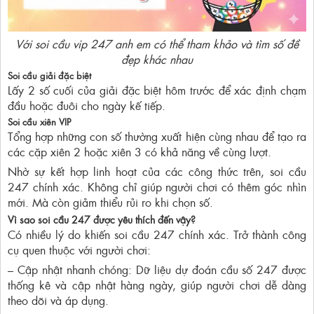
Với soi cầu vip 247 anh em có thể tham khảo và tìm số đề
đẹp khác nhau
Soi cầu giải đặc biệt
Lấy 2 số cuối của giải đặc biệt hôm trước để xác định chạm
đầu hoặc đuôi cho ngày kế tiếp.
Soi cầu xiên VIP
Tổng hợp những con số thường xuất hiện cùng nhau để tạo ra
các cặp xiên 2 hoặc xiên 3 có khả năng về cùng lượt.
Nhờ sự kết hợp linh hoạt của các công thức trên, soi cầu
247 chính xác. Không chỉ giúp người chơi có thêm góc nhìn
mới. Mà còn giảm thiểu rủi ro khi chọn số.
Vì sao soi cầu 247 được yêu thích đến vậy?
Có nhiều lý do khiến soi cầu 247 chính xác. Trở thành công
cụ quen thuộc với người chơi:
– Cập nhật nhanh chóng: Dữ liệu dự đoán cầu số 247 được
thống kê và cập nhật hàng ngày, giúp người chơi dễ dàng
theo dõi và áp dụng.